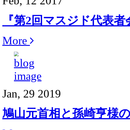
Feb, 12 2017
『第2回マスジド代表者
More
Jan, 29 2019
鳩山元首相と孫崎亨様